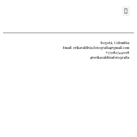
Bogotá, Colombia
Email: erikavaldivia.fotografia@gmail.com
+573182744998
@erikavaldiviafotografia